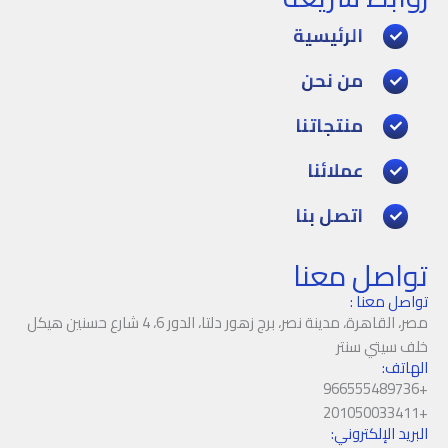
الرئيسية
من نحن
منتجاتنا
عملائنا
اتصل بنا
تواصل معنا
تواصل معنا :
مصر، القاهرة، مدينة نصر، برج زهور دلتا، الدور 6، 4 شارع حسنين هيكل
خلف سيتي سنتر
الهاتف:
+966555489736
+201050033411
البريد الإلكتروني: